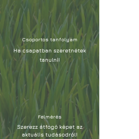
Csoportos tanfolyam
Ha csapatban szeretnétek
tanulni!
Felmérés
Szerezz átfogó
képet
az
aktuális tudásodról!