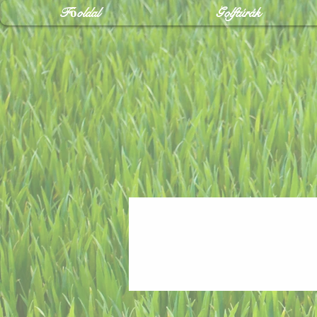
Főoldal
Golftúrák